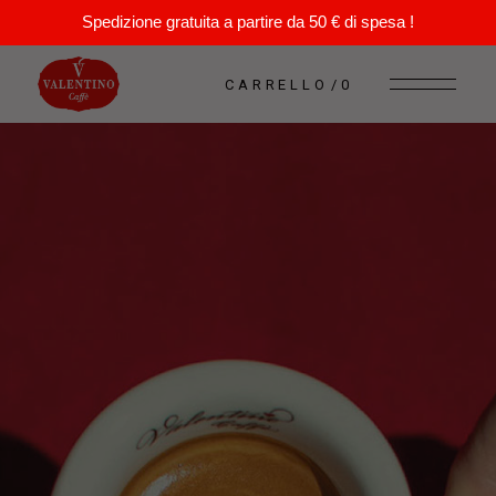
Spedizione gratuita a partire da 50 € di spesa !
CARRELLO
0