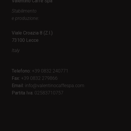
Valentino Caffè Spa
Stabilimento
e produzione:
Viale Croazia 8 (Z.I.)
73100 Lecce
Italy
Telefono:
+39 0832 240771
Fax:
+39 0832 279866
Email:
info@valentinocaffespa.com
Partita Iva:
02583710757