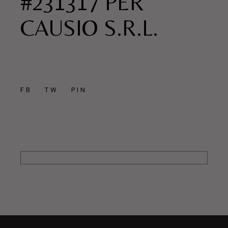
#231317 PER
CAUSIO S.R.L.
FB
TW
PIN