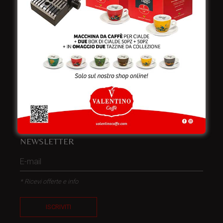
Telefono:
+39 0832 240771
Fax:
+39 0832 279866
Email:
info@valentinocaffespa.com
Partita Iva:
02583710757
NEWSLETTER
* Ricevi offerte e info
ISCRIVITI