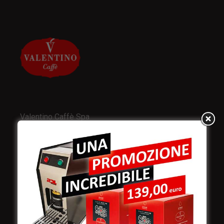
Valentino Caffè Spa
Stabilimento
e produzione:
Viale Croazia 8 (Z.I.)
73100 Lecce
Italy