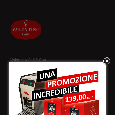
Valentino Caffè Spa
Stabilimento
e produzione:
Viale Croazia 8 (Z.I.)
73100 Lecce
Italy