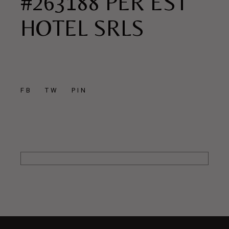
#263188 PER EST
HOTEL SRLS
FB
TW
PIN