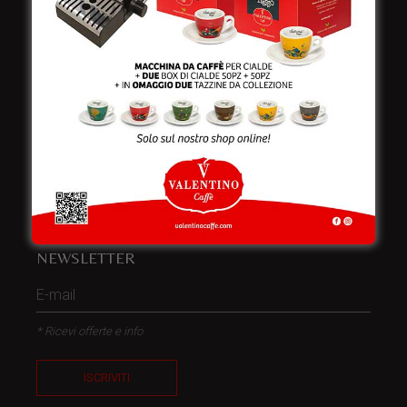
Telefono:
+39 0832 240771
Fax:
+39 0832 279866
Email:
info@valentinocaffespa.com
Partita Iva:
02583710757
NEWSLETTER
* Ricevi offerte e info
ISCRIVITI