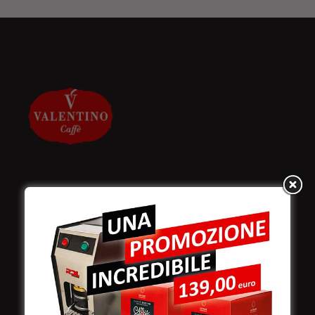
Valentino Caffè Spa
Stabilimento
e produzione:
Viale Croazia 8 (Z.I.)
73100 Lecce