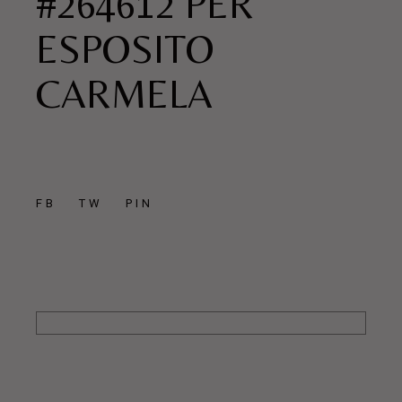
#264612 PER
ESPOSITO
CARMELA
FB
TW
PIN