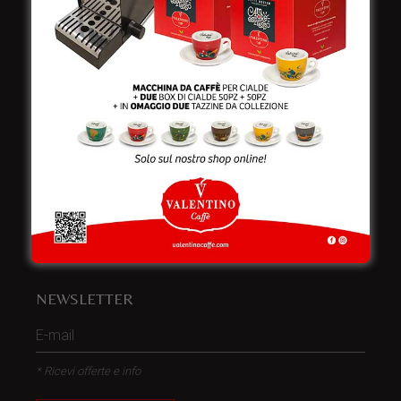
Italy
Telefono:
+39 0832 240771
Fax:
+39 0832 279866
Email:
info@valentinocaffespa.com
Partita Iva:
02583710757
NEWSLETTER
* Ricevi offerte e info