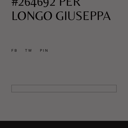
#264692 PER
LONGO GIUSEPPA
FB
TW
PIN