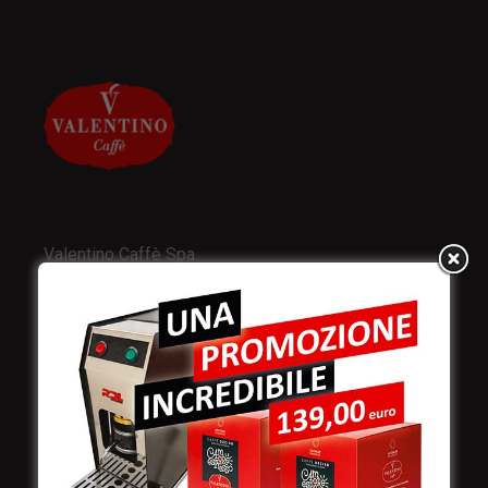
Valentino Caffè Spa
Stabilimento
e produzione:
Viale Croazia 8 (Z.I.)
73100 Lecce
Italy