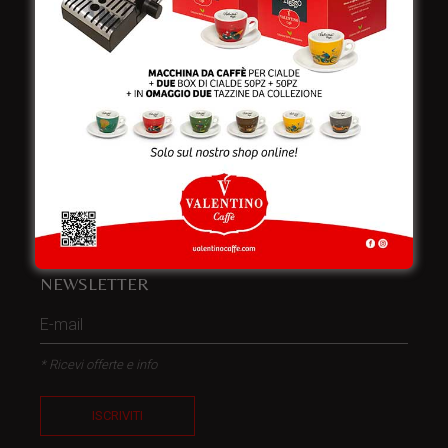
Telefono:
+39 0832 240771
Fax:
+39 0832 279866
Email:
info@valentinocaffespa.com
Partita Iva:
02583710757
NEWSLETTER
* Ricevi offerte e info
ISCRIVITI