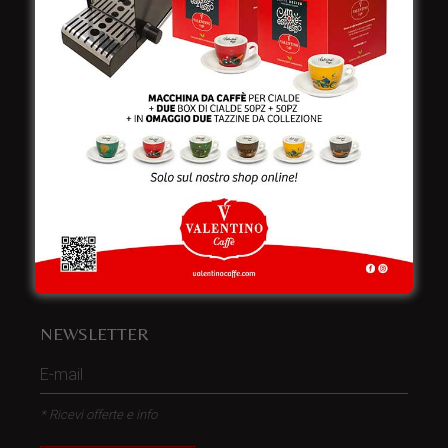
Italy
Telefono:
+39 0832 240771
Fax:
+39 0832 279866
Email:
info@valentinocaffespa.com
Partita Iva:
02583710757
NEWSLETTER
* Ricevi offerte e info