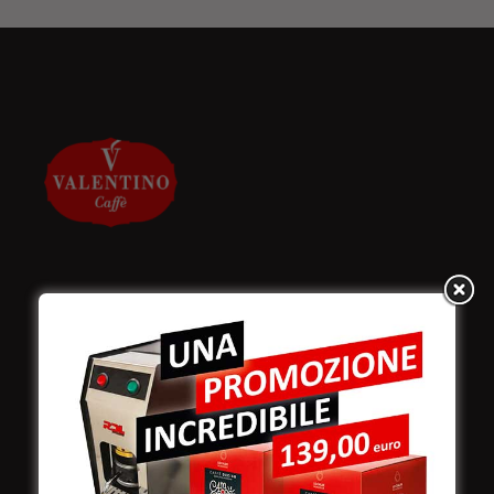
Valentino Caffè Spa
Stabilimento
e produzione:
Viale Croazia 8 (Z.I.)
73100 Lecce