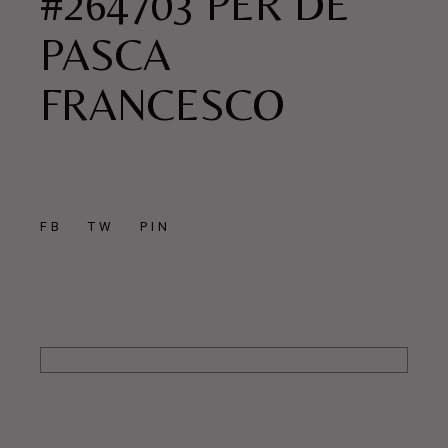
#264703 PER DE
PASCA
FRANCESCO
FB
TW
PIN