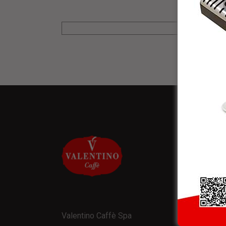
NEW
* Rice
Valentino Caffè Spa