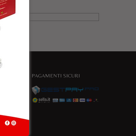
PAGAMENTI SICURI
e
a.com