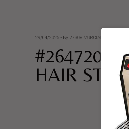
29/04/2025
By 27308.MURCIANO WALTER H
#264720 P
HAIR STYL