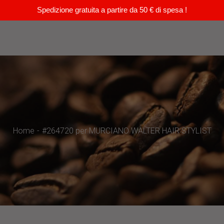
Spedizione gratuita a partire da 50 € di spesa !
Home
#264720 per MURCIANO WALTER HAIR STYLIST