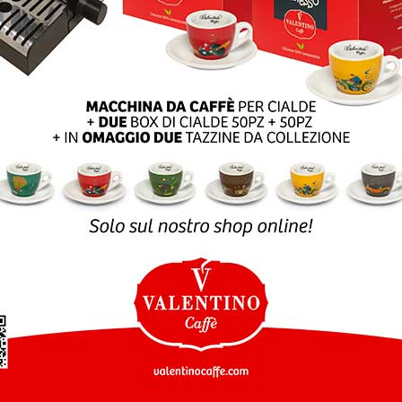
SLETTER
SHOP ONLINE
Customer service
Per informazioni, domand
vi offerte e info
sui prodotti
e ordini:
ISCRIVITI
eshop@valentinocaffesp