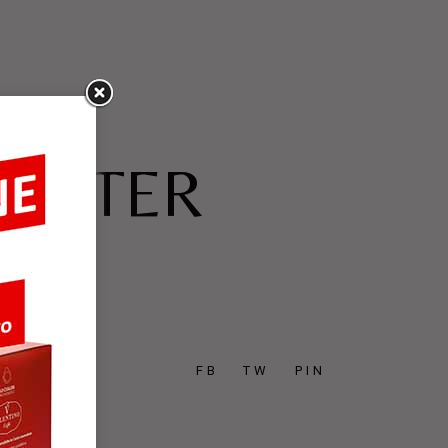
WALTER
FB
TW
PIN