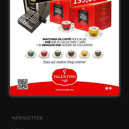
Viale Croazia 8 (Z.I.)
73100 Lecce
Italy
Telefono:
+39 0832 240771
Fax:
+39 0832 279866
Email:
info@valentinocaffespa.com
Partita Iva:
02583710757
NEWSLETTER