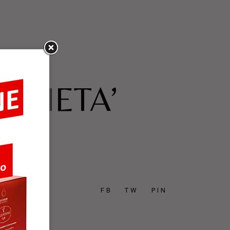
OCIETA’
FB
TW
PIN