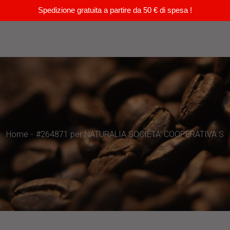
Spedizione gratuita a partire da 50 € di spesa !
Home
#264871 per NATURALIA SOCIETA’ COOPERATIVA S