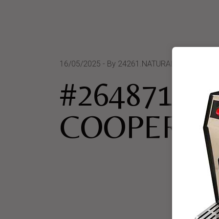
16/05/2025
By 24261.NATURALIA SOCIETA
#264871 P
COOPERAT