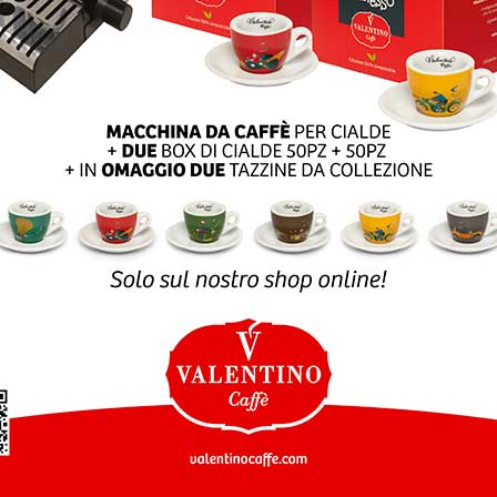
SLETTER
SHOP ONLINE
Customer service
Per informazioni, domand
vi offerte e info
sui prodotti
e ordini:
ISCRIVITI
eshop@valentinocaffesp