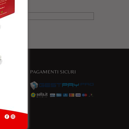
PAGAMENTI SICURI
e
a.com