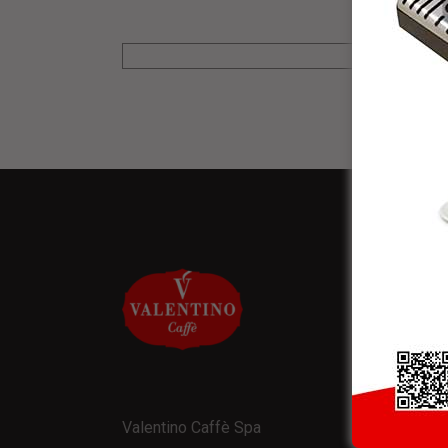
NEW
* Rice
Valentino Caffè Spa