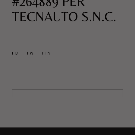
#264889 PER
TECNAUTO S.N.C.
FB
TW
PIN