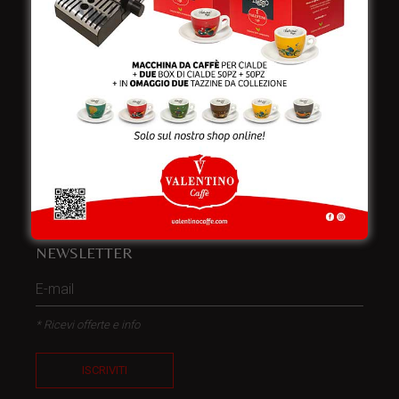
Telefono:
+39 0832 240771
Fax:
+39 0832 279866
Email:
info@valentinocaffespa.com
Partita Iva:
02583710757
NEWSLETTER
* Ricevi offerte e info
ISCRIVITI