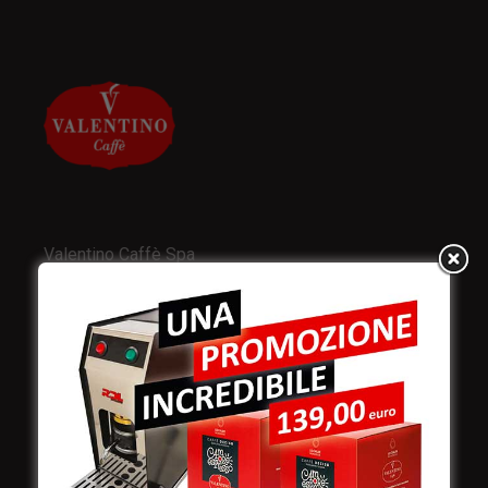
Valentino Caffè Spa
Stabilimento
e produzione:
Viale Croazia 8 (Z.I.)
73100 Lecce
Italy