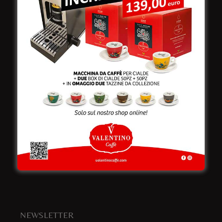
Viale Croazia 8 (Z.I.)
73100 Lecce
Italy
Telefono:
+39 0832 240771
Fax:
+39 0832 279866
Email:
info@valentinocaffespa.com
Partita Iva:
02583710757
NEWSLETTER