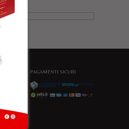
PAGAMENTI SICURI
e
a.com