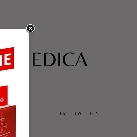
CA MEDICA
FB
TW
PIN