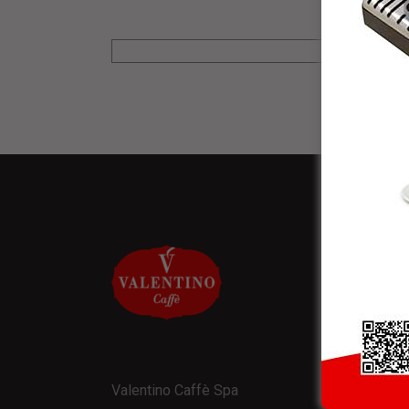
NEW
* Rice
Valentino Caffè Spa