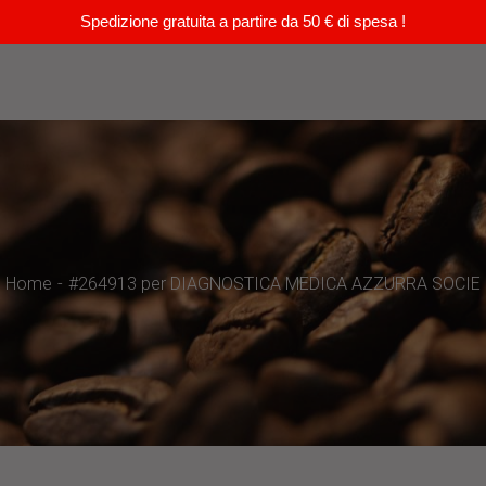
Spedizione gratuita a partire da 50 € di spesa !
Home
#264913 per DIAGNOSTICA MEDICA AZZURRA SOCIE