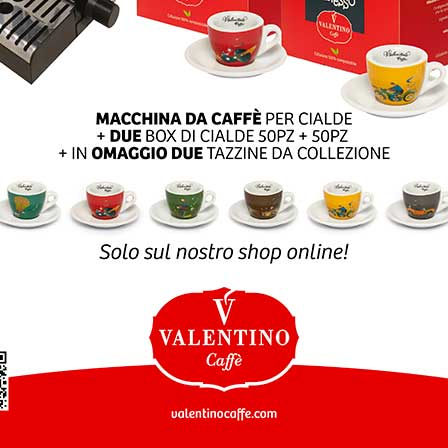
SLETTER
SHOP ONLINE
Customer service
Per informazioni, domand
vi offerte e info
sui prodotti
e ordini:
ISCRIVITI
eshop@valentinocaffesp