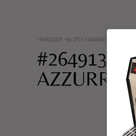
19/05/2025
By 27113.DIAGNOSTICA MEDIC
#264913 P
AZZURRA 