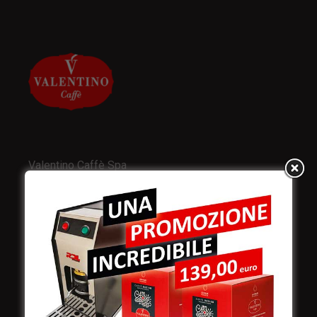
Valentino Caffè Spa
Stabilimento
e produzione:
Viale Croazia 8 (Z.I.)
73100 Lecce
Italy