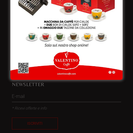
Telefono:
+39 0832 240771
Fax:
+39 0832 279866
Email:
info@valentinocaffespa.com
Partita Iva:
02583710757
NEWSLETTER
* Ricevi offerte e info
ISCRIVITI