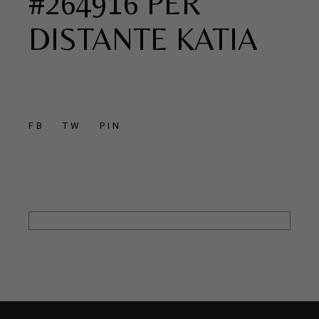
#264916 PER
DISTANTE KATIA
FB
TW
PIN