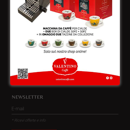
Italy
Telefono:
+39 0832 240771
Fax:
+39 0832 279866
Email:
info@valentinocaffespa.com
Partita Iva:
02583710757
NEWSLETTER
* Ricevi offerte e info