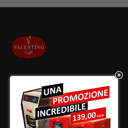
Valentino Caffè Spa
Stabilimento
e produzione:
Viale Croazia 8 (Z.I.)
73100 Lecce