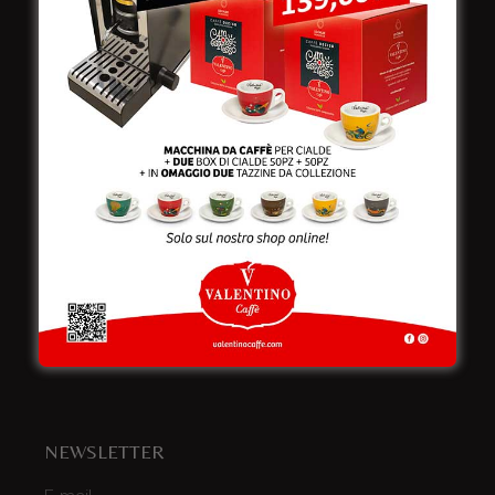
Viale Croazia 8 (Z.I.)
73100 Lecce
Italy
Telefono:
+39 0832 240771
Fax:
+39 0832 279866
Email:
info@valentinocaffespa.com
Partita Iva:
02583710757
NEWSLETTER