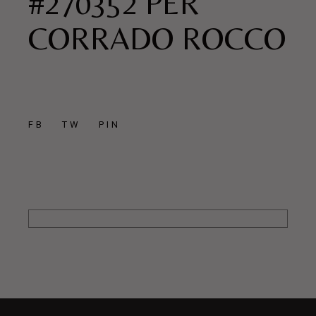
#270352 PER
CORRADO ROCCO
FB
TW
PIN