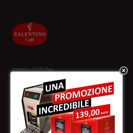
Valentino Caffè Spa
Stabilimento
e produzione:
Viale Croazia 8 (Z.I.)
73100 Lecce
Italy