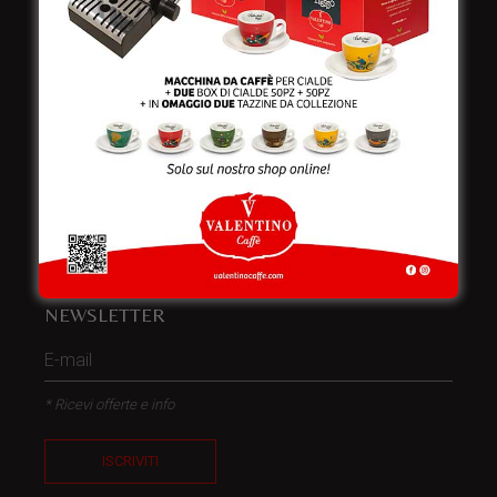
Telefono:
+39 0832 240771
Fax:
+39 0832 279866
Email:
info@valentinocaffespa.com
Partita Iva:
02583710757
NEWSLETTER
* Ricevi offerte e info
ISCRIVITI