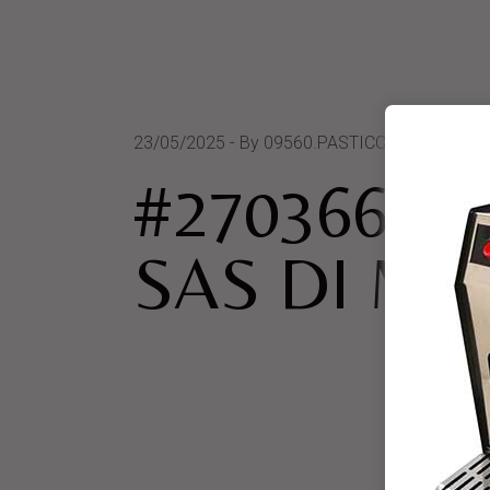
23/05/2025
By 09560.PASTICCERIA MEROL
#270366 P
SAS DI M