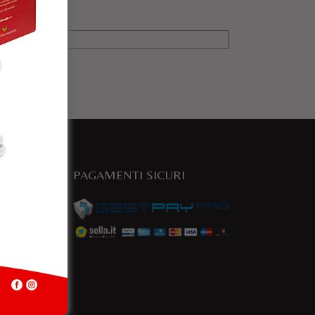
PAGAMENTI SICURI
e
a.com