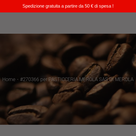
Spedizione gratuita a partire da 50 € di spesa !
Home
#270366 per PASTICCERIA MEROLA SAS DI MEROLA