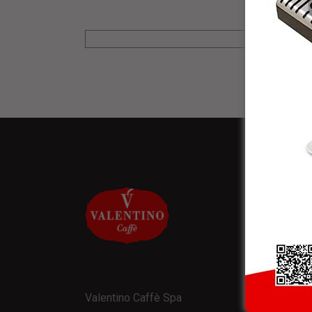
NEW
* Rice
Valentino Caffè Spa