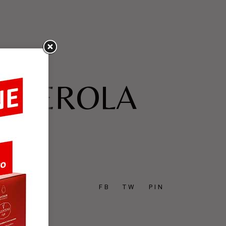
A MEROLA
FB
TW
PIN