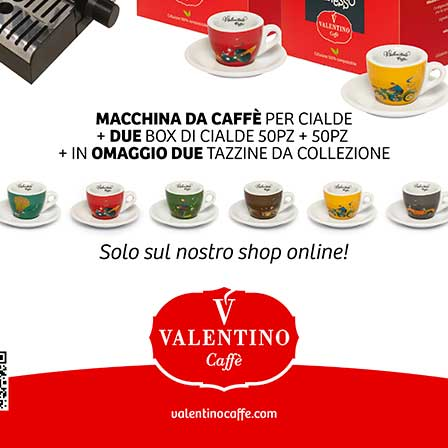
SLETTER
SHOP ONLINE
Customer service
Per informazioni, domand
vi offerte e info
sui prodotti
e ordini:
ISCRIVITI
eshop@valentinocaffesp