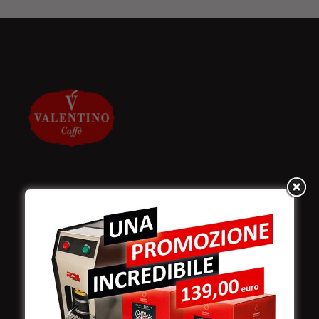
Valentino Caffè Spa
Stabilimento
e produzione:
Viale Croazia 8 (Z.I.)
73100 Lecce