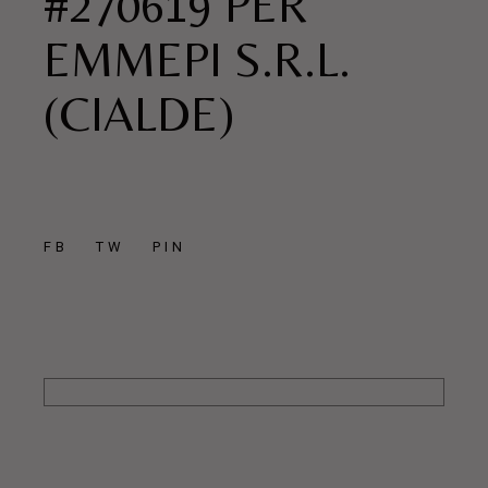
#270619 PER
EMMEPI S.R.L.
(CIALDE)
FB
TW
PIN