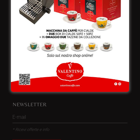
Italy
Telefono:
+39 0832 240771
Fax:
+39 0832 279866
Email:
info@valentinocaffespa.com
Partita Iva:
02583710757
NEWSLETTER
* Ricevi offerte e info