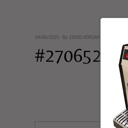
04/06/2025
By 25930.VERGARI ROBERTO
#270652 P