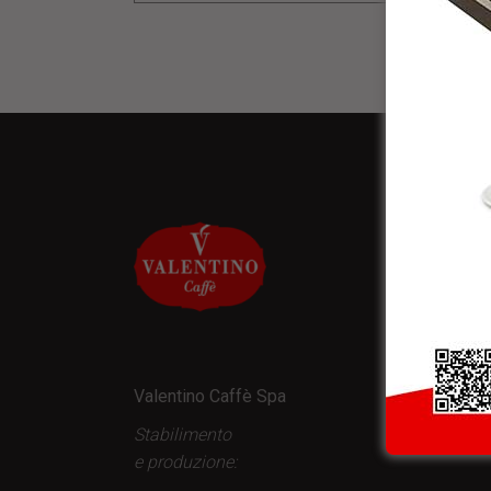
NEW
* Rice
Valentino Caffè Spa
Stabilimento
e produzione: