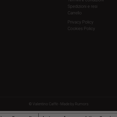
Spedizioni e resi
Carrello
Privacy Policy
Cookies Policy
©
Valentino Caffè
- Made by
Rumors