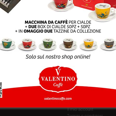
SLETTER
SHOP ONLINE
Customer service
Per informazioni, domand
vi offerte e info
sui prodotti
e ordini:
ISCRIVITI
eshop@valentinocaffesp
Link e-commerce:
Il mio account
Termini e condizioni