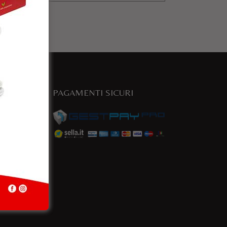
PAGAMENTI SICURI
e
a.com