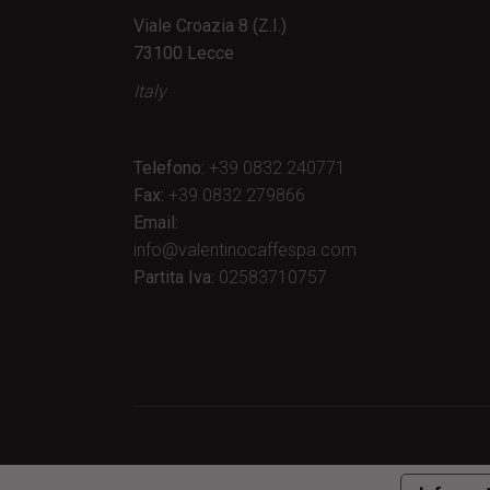
Viale Croazia 8 (Z.I.)
73100 Lecce
Italy
Telefono:
+39 0832 240771
Fax:
+39 0832 279866
Email:
info@valentinocaffespa.com
Partita Iva:
02583710757