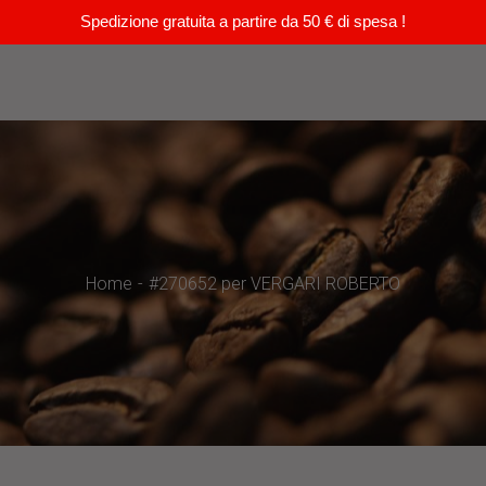
Spedizione gratuita a partire da 50 € di spesa !
Home
#270652 per VERGARI ROBERTO