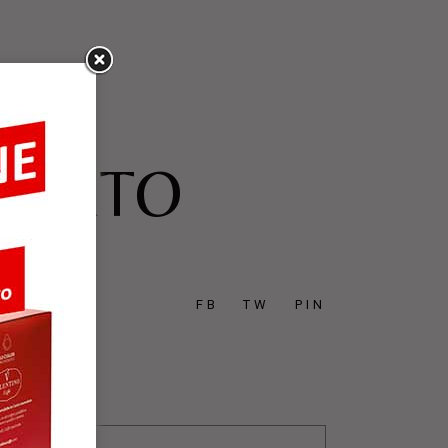
OBERTO
FB
TW
PIN