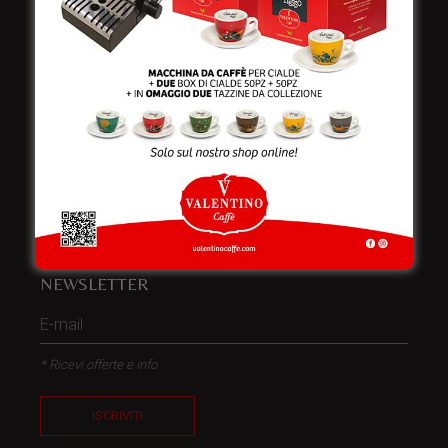
Telefono:
+39 0832 240771
Fax:
+39 0832 279866
Email:
info@valentinocaffespa.com
Partita Iva:
02583710757
NEWSLETTER
* Ricevi offerte e info
ISCRIVITI