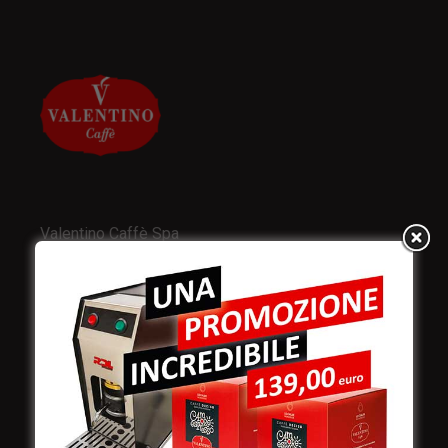
Valentino Caffè Spa
Stabilimento
e produzione:
Viale Croazia 8 (Z.I.)
73100 Lecce
Italy