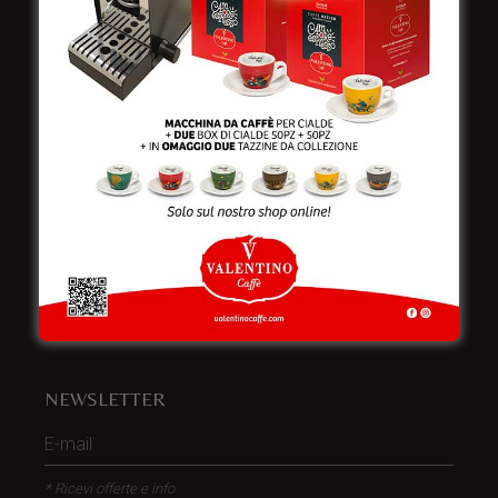
Italy
Telefono:
+39 0832 240771
Fax:
+39 0832 279866
Email:
info@valentinocaffespa.com
Partita Iva:
02583710757
NEWSLETTER
* Ricevi offerte e info