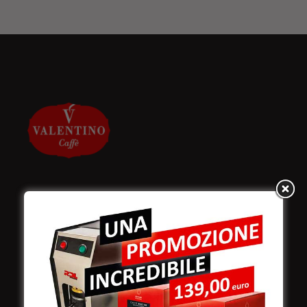
Valentino Caffè Spa
Stabilimento
e produzione:
Viale Croazia 8 (Z.I.)
73100 Lecce