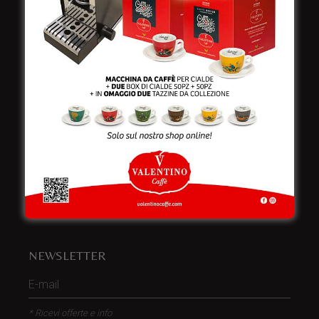
Italy
Telefono:
+39 0832 240771
Fax:
+39 0832 279866
Email:
info@valentinocaffespa.com
Partita Iva:
02583710757
NEWSLETTER
* Ricevi offerte e info