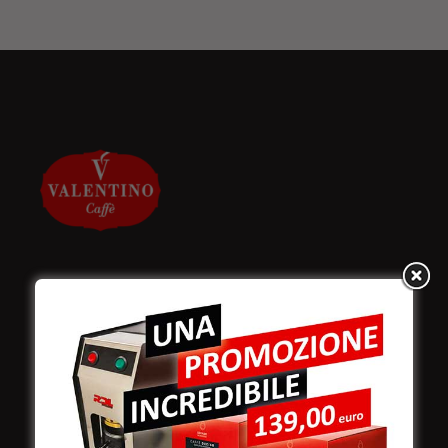
Valentino Caffè Spa
Stabilimento
e produzione:
Viale Croazia 8 (Z.I.)
73100 Lecce