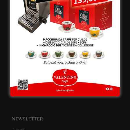
Viale Croazia 8 (Z.I.)
73100 Lecce
Italy
Telefono:
+39 0832 240771
Fax:
+39 0832 279866
Email:
info@valentinocaffespa.com
Partita Iva:
02583710757
NEWSLETTER