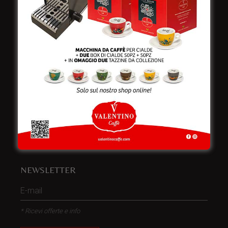
Italy
Telefono:
+39 0832 240771
Fax:
+39 0832 279866
Email:
info@valentinocaffespa.com
Partita Iva:
02583710757
NEWSLETTER
* Ricevi offerte e info