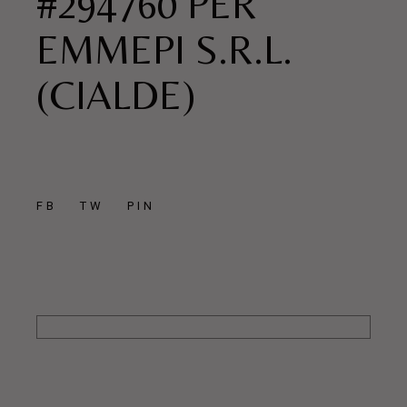
#294760 PER
EMMEPI S.R.L.
(CIALDE)
FB
TW
PIN