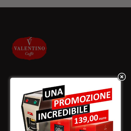
Valentino Caffè Spa
Stabilimento
e produzione:
Viale Croazia 8 (Z.I.)
73100 Lecce