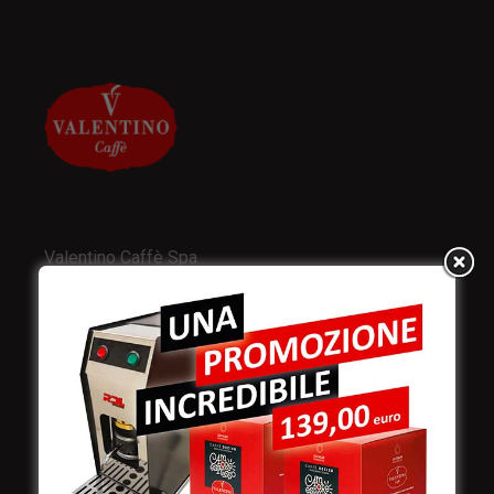
Valentino Caffè Spa
Stabilimento
e produzione:
Viale Croazia 8 (Z.I.)
73100 Lecce
Italy