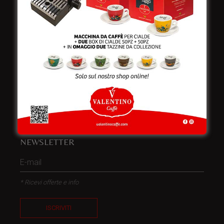
Telefono:
+39 0832 240771
Fax:
+39 0832 279866
Email:
info@valentinocaffespa.com
Partita Iva:
02583710757
NEWSLETTER
* Ricevi offerte e info
ISCRIVITI