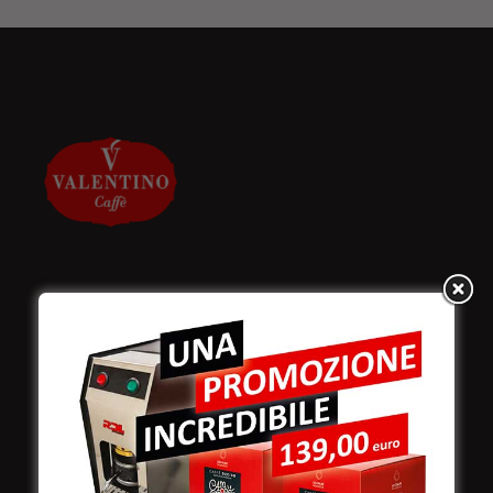
Valentino Caffè Spa
Stabilimento
e produzione:
Viale Croazia 8 (Z.I.)
73100 Lecce