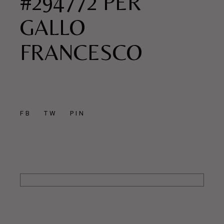
#294772 PER
GALLO
FRANCESCO
FB
TW
PIN