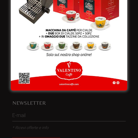
Italy
Telefono:
+39 0832 240771
Fax:
+39 0832 279866
Email:
info@valentinocaffespa.com
Partita Iva:
02583710757
NEWSLETTER
* Ricevi offerte e info