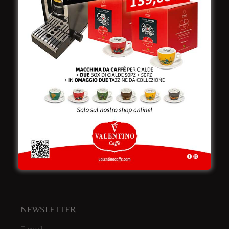
Viale Croazia 8 (Z.I.)
73100 Lecce
Italy
Telefono:
+39 0832 240771
Fax:
+39 0832 279866
Email:
info@valentinocaffespa.com
Partita Iva:
02583710757
NEWSLETTER