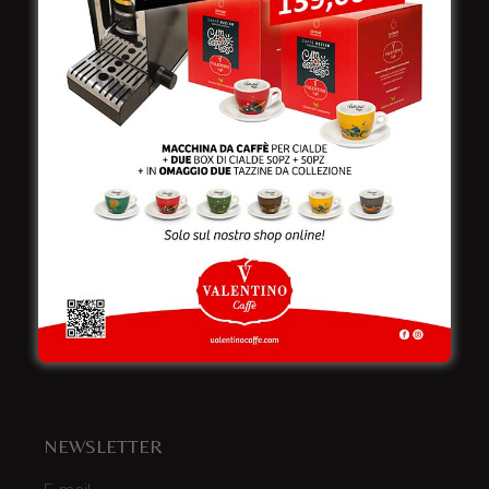
Viale Croazia 8 (Z.I.)
73100 Lecce
Italy
Telefono:
+39 0832 240771
Fax:
+39 0832 279866
Email:
info@valentinocaffespa.com
Partita Iva:
02583710757
NEWSLETTER