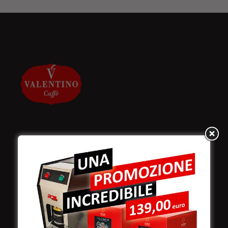
Valentino Caffè Spa
Stabilimento
e produzione:
Viale Croazia 8 (Z.I.)
73100 Lecce