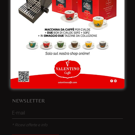
Italy
Telefono:
+39 0832 240771
Fax:
+39 0832 279866
Email:
info@valentinocaffespa.com
Partita Iva:
02583710757
NEWSLETTER
* Ricevi offerte e info