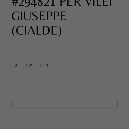
#294821 PER VILEI
GIUSEPPE
(CIALDE)
FB
TW
PIN