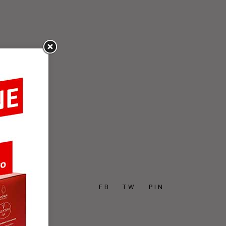
FB
TW
PIN