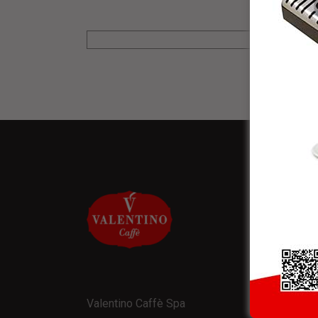
NEW
* Rice
Valentino Caffè Spa