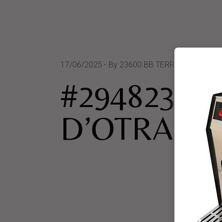
17/06/2025
By 23600.BB TERRA DOTRANTO
#294823 P
D’OTRANT