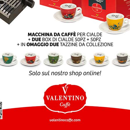
SLETTER
SHOP ONLINE
Customer service
Per informazioni, domand
vi offerte e info
sui prodotti
e ordini:
ISCRIVITI
eshop@valentinocaffesp