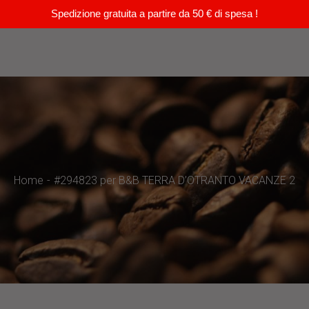
Spedizione gratuita a partire da 50 € di spesa !
Home
#294823 per B&B TERRA D’OTRANTO VACANZE 2