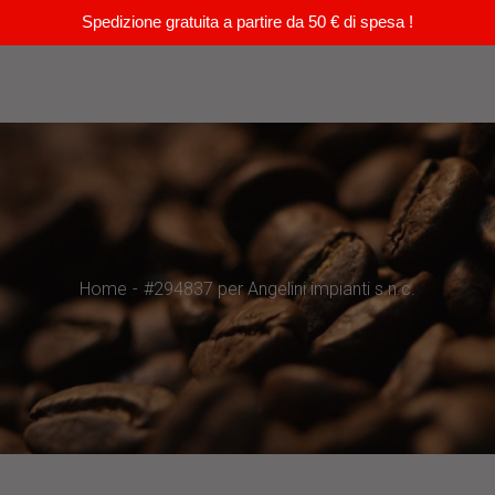
Spedizione gratuita a partire da 50 € di spesa !
Home
#294837 per Angelini impianti s.n.c.