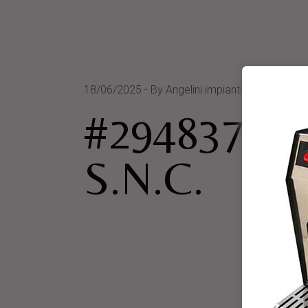
18/06/2025
By Angelini impianti s.n.c.
#294837 P
S.N.C.