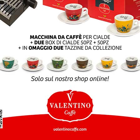
SLETTER
SHOP ONLINE
Customer service
Per informazioni, domand
vi offerte e info
sui prodotti
e ordini:
ISCRIVITI
eshop@valentinocaffesp