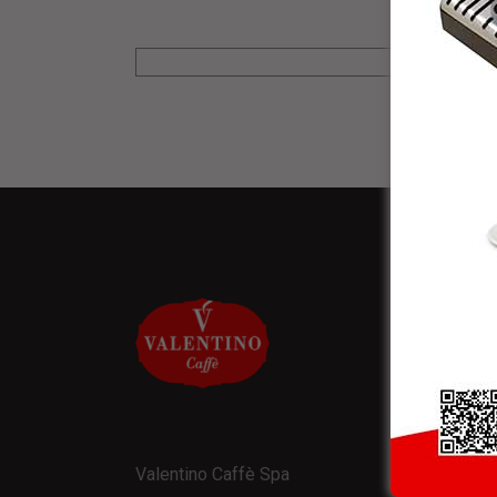
NEW
* Rice
Valentino Caffè Spa