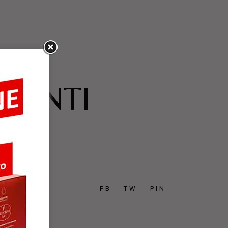
PIANTI
FB
TW
PIN