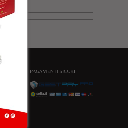
PAGAMENTI SICURI
e
a.com