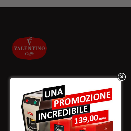
Valentino Caffè Spa
Stabilimento
e produzione:
Viale Croazia 8 (Z.I.)
73100 Lecce