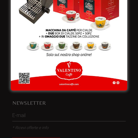
Italy
Telefono:
+39 0832 240771
Fax:
+39 0832 279866
Email:
info@valentinocaffespa.com
Partita Iva:
02583710757
NEWSLETTER
* Ricevi offerte e info