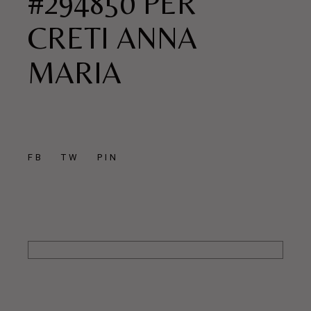
#294850 PER
CRETI ANNA
MARIA
FB
TW
PIN