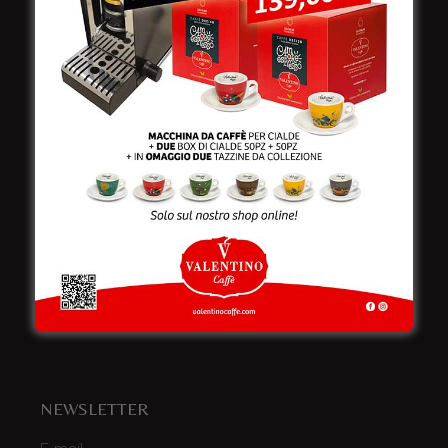
Viale Croazia 8 (Z.I.)
73100 Lecce
Italy
Telefono:
+39 0832 240771
Fax:
+39 0832 279866
Email:
info@valentinocaffespa.com
Partita Iva:
02583710757
NEWSLETTER