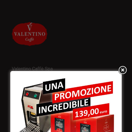
Valentino Caffè Spa
Stabilimento
e produzione:
Viale Croazia 8 (Z.I.)
73100 Lecce
Italy