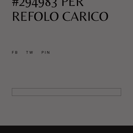
#294983 PER
REFOLO CARICO
FB
TW
PIN