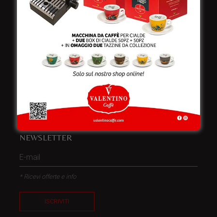
Telefono:
+39 0832 240771
Fax:
+39 0832 279866
Email:
info@valentinocaffespa.com
Partita Iva:
02583710757
NEWSLETTER
* Ricevi offerte e info
ISCRIVITI