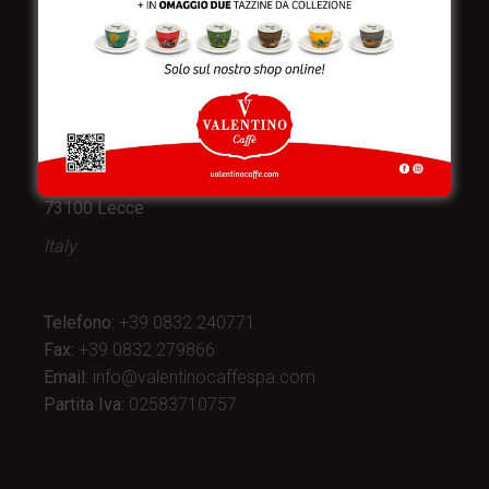
Valentino Caffè Spa
Stabilimento
e produzione:
Viale Croazia 8 (Z.I.)
73100 Lecce
Italy
Telefono:
+39 0832 240771
Fax:
+39 0832 279866
Email:
info@valentinocaffespa.com
Partita Iva:
02583710757