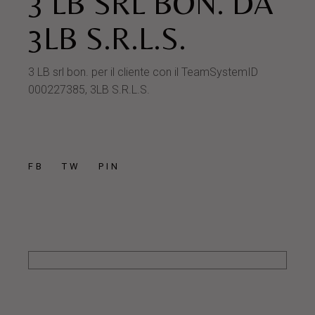
3 LB SRL BON. DA
3LB S.R.L.S.
3 LB srl bon. per il cliente con il TeamSystemID
000227385, 3LB S.R.L.S.
FB
TW
PIN