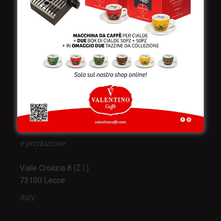
Valentino Caffè Spa
Stabilimento
e produzione:
Viale Croazia 8 (Z.I.)
73100 Lecce
Italy