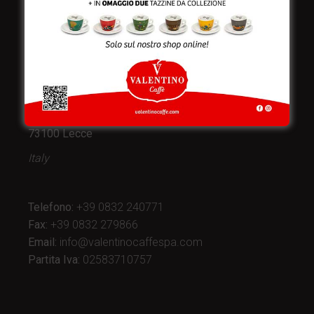
Valentino Caffè Spa
Stabilimento
e produzione:
Viale Croazia 8 (Z.I.)
73100 Lecce
Italy
Telefono:
+39 0832 240771
Fax:
+39 0832 279866
Email:
info@valentinocaffespa.com
Partita Iva:
02583710757