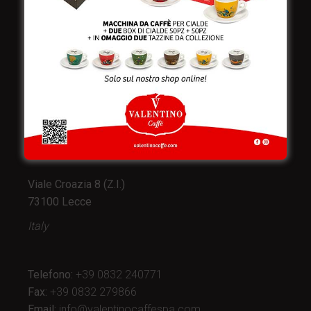
Valentino Caffè Spa
Stabilimento
e produzione:
Viale Croazia 8 (Z.I.)
73100 Lecce
Italy
Telefono:
+39 0832 240771
Fax:
+39 0832 279866
Email:
info@valentinocaffespa.com