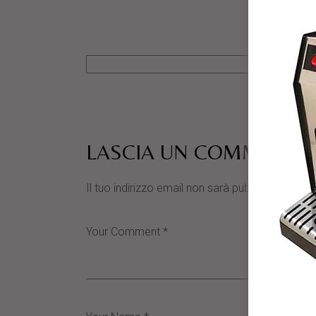
LASCIA UN COMMENTO
Il tuo indirizzo email non sarà pubblicato.
I cam