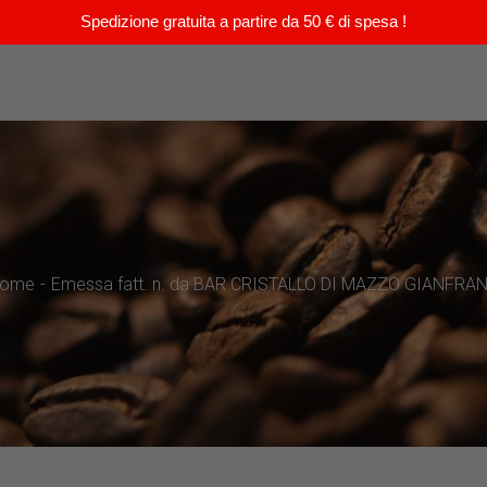
Spedizione gratuita a partire da 50 € di spesa !
ome
Emessa fatt. n. da BAR CRISTALLO DI MAZZO GIANFRA