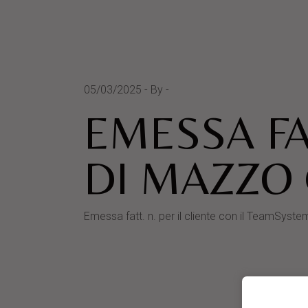
05/03/2025
By
EMESSA FA
DI MAZZO
Emessa fatt. n. per il cliente con il Team