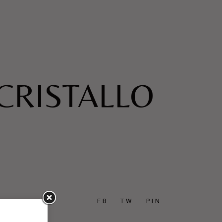
 CRISTALLO
FB
TW
PIN