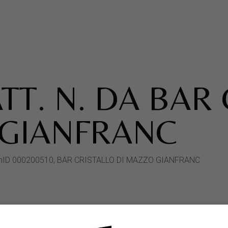
TT. N. DA BAR
 GIANFRANC
SystemID 000200510, BAR CRISTALLO DI MAZZO GIANFRANC