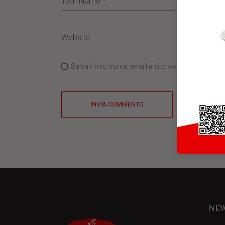
Salva il mio nome, email e sito web in questo b
INVIA COMMENTO
NEW