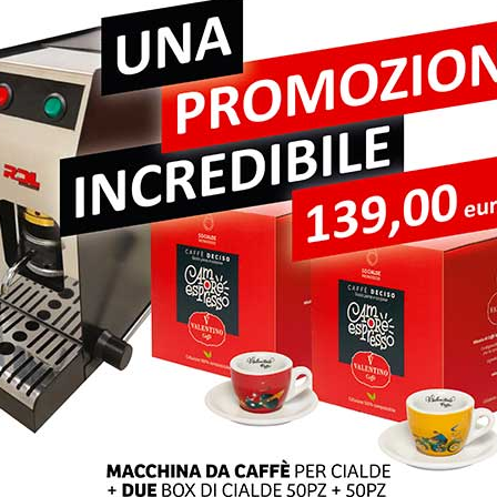
pi obbligatori sono contrassegnati
*