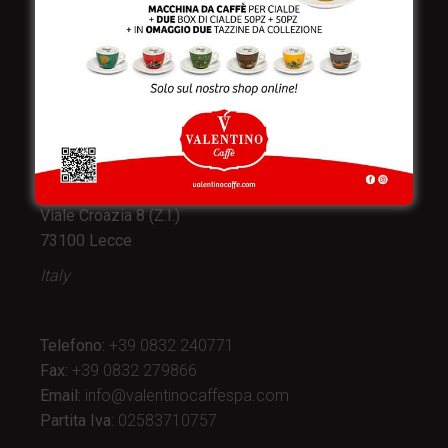
Valentino Caffè Spa
Stabilimento
e produzione:
Viale Croazia 8 (Z.I.)
73100 Lecce
Italy
Telefono:
+39 0832 240771
Fax:
+39 0832 279866
Email:
info@valentinocaffespa.com
Partita Iva:
02583710757