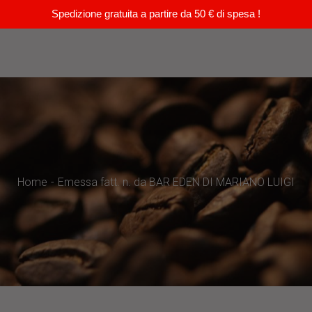
Spedizione gratuita a partire da 50 € di spesa !
Home
Emessa fatt. n. da BAR EDEN DI MARIANO LUIGI