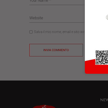
Salva il mio nome, email e sito web in questo b
INVIA COMMENTO
NEW