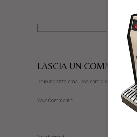
LASCIA UN COMMENTO
Il tuo indirizzo email non sarà pubblicato.
I cam