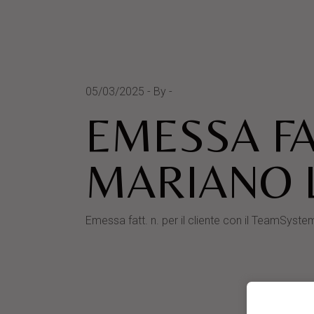
05/03/2025
By
EMESSA FA
MARIANO L
Emessa fatt. n. per il cliente con il TeamS