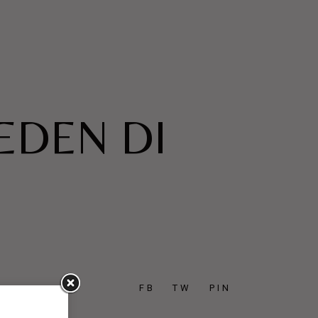
EDEN DI
FB
TW
PIN