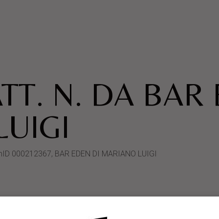
TT. N. DA BAR 
UIGI
ystemID 000212367, BAR EDEN DI MARIANO LUIGI