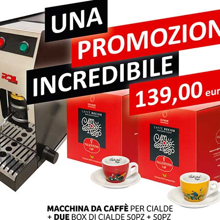
pi obbligatori sono contrassegnati
*