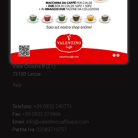
Valentino Caffè Spa
Stabilimento
e produzione:
Viale Croazia 8 (Z.I.)
73100 Lecce
Italy
Telefono:
+39 0832 240771
Fax:
+39 0832 279866
Email:
info@valentinocaffespa.com
Partita Iva:
02583710757