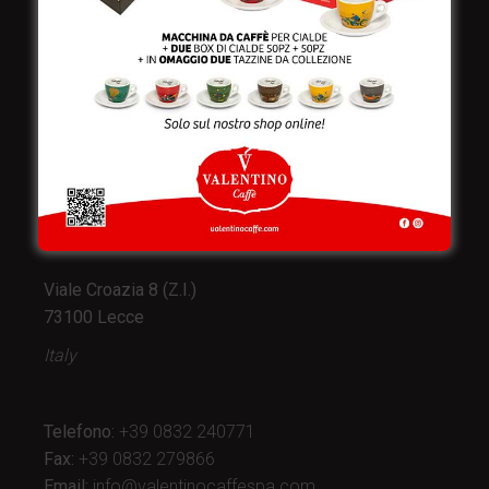
Valentino Caffè Spa
Stabilimento
e produzione:
Viale Croazia 8 (Z.I.)
73100 Lecce
Italy
Telefono:
+39 0832 240771
Fax:
+39 0832 279866
Email:
info@valentinocaffespa.com