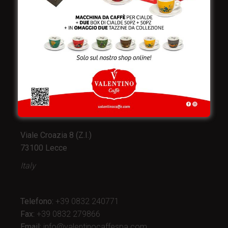
Valentino Caffè Spa
Stabilimento
e produzione:
Viale Croazia 8 (Z.I.)
73100 Lecce
Italy
Telefono:
+39 0832 240771
Fax:
+39 0832 279866
Email:
info@valentinocaffespa.com