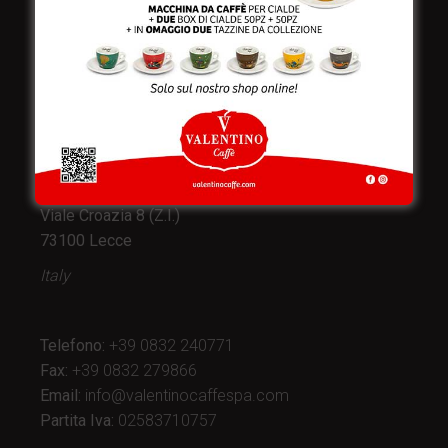
Valentino Caffè Spa
Stabilimento
e produzione:
Viale Croazia 8 (Z.I.)
73100 Lecce
Italy
Telefono:
+39 0832 240771
Fax:
+39 0832 279866
Email:
info@valentinocaffespa.com
Partita Iva:
02583710757