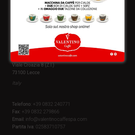
Valentino Caffè Spa
Stabilimento
e produzione:
Viale Croazia 8 (Z.I.)
73100 Lecce
Italy
Telefono:
+39 0832 240771
Fax:
+39 0832 279866
Email:
info@valentinocaffespa.com
Partita Iva:
02583710757