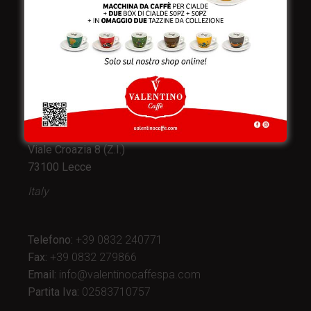
Valentino Caffè Spa
Stabilimento
e produzione:
Viale Croazia 8 (Z.I.)
73100 Lecce
Italy
Telefono:
+39 0832 240771
Fax:
+39 0832 279866
Email:
info@valentinocaffespa.com
Partita Iva:
02583710757