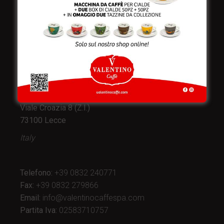
Valentino Caffè Spa
Stabilimento
e produzione:
Viale Croazia 8 (Z.I.)
73100 Lecce
Italy
Telefono:
+39 0832 240771
Fax:
+39 0832 279866
Email:
info@valentinocaffespa.com
Partita Iva:
02583710757