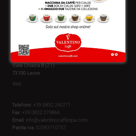
Valentino Caffè Spa
Stabilimento
e produzione:
Viale Croazia 8 (Z.I.)
73100 Lecce
Italy
Telefono:
+39 0832 240771
Fax:
+39 0832 279866
Email:
info@valentinocaffespa.com
Partita Iva:
02583710757