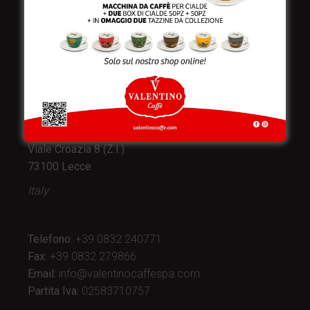
Valentino Caffè Spa
Stabilimento
e produzione:
Viale Croazia 8 (Z.I.)
73100 Lecce
Italy
Telefono:
+39 0832 240771
Fax:
+39 0832 279866
Email:
info@valentinocaffespa.com
Partita Iva:
02583710757